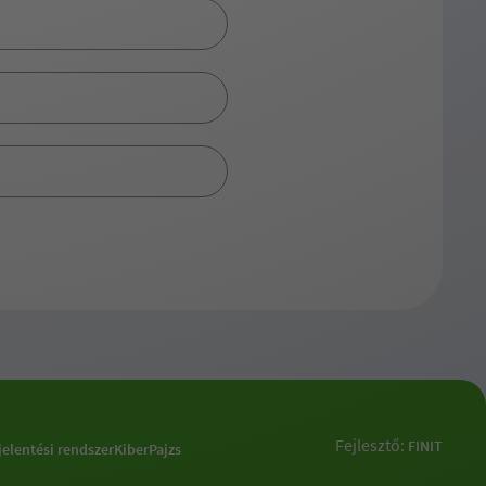
Fejlesztő:
FINIT
jelentési rendszer
KiberPajzs