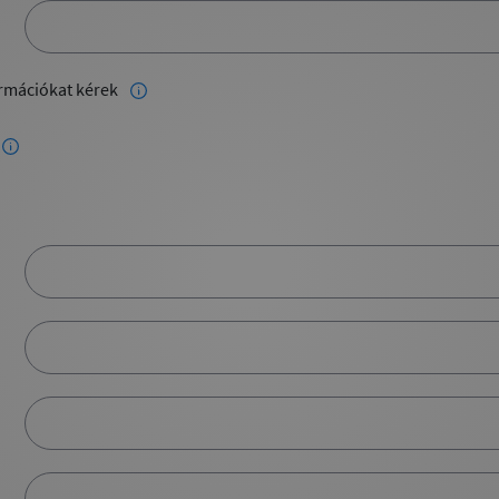
rmációkat kérek