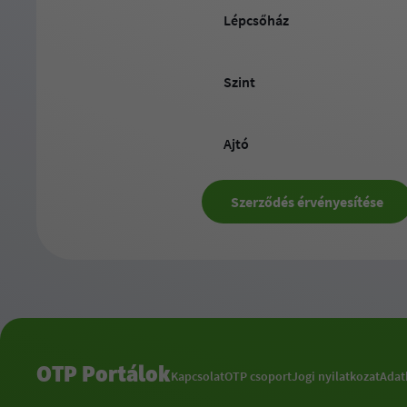
Lépcsőház
Szint
Ajtó
Szerződés érvényesítése
OTP Portálok
Kapcsolat
OTP csoport
Jogi nyilatkozat
Adat