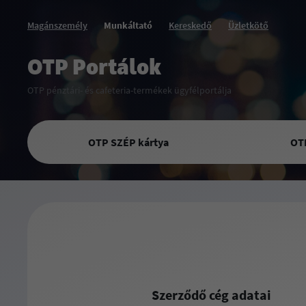
Magánszemély
Munkáltató
Kereskedő
Üzletkötő
OTP Portálok
OTP pénztári- és cafeteria-termékek ügyfélportálja
OTP SZÉP kártya
OT
Szerződő cég adatai