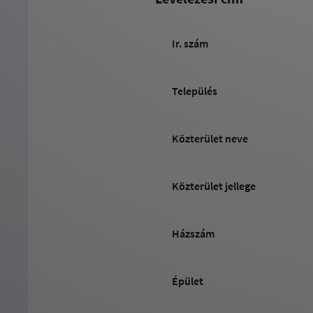
Ir. szám
Település
Közterület neve
Közterület jellege
Házszám
Épület