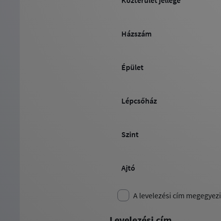
Közterület jellege
Házszám
Épület
Lépcsőház
Szint
Ajtó
A levelezési cím megegyez
Levelezési cím